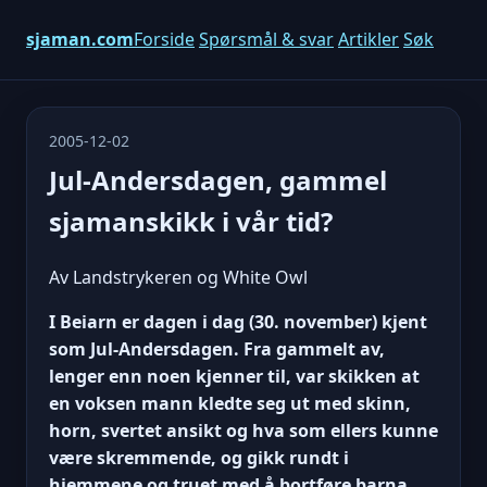
sjaman.com
Forside
Spørsmål & svar
Artikler
Søk
2005-12-02
Jul-Andersdagen, gammel
sjamanskikk i vår tid?
Av Landstrykeren og White Owl
I Beiarn er dagen i dag (30. november) kjent
som Jul-Andersdagen. Fra gammelt av,
lenger enn noen kjenner til, var skikken at
en voksen mann kledte seg ut med skinn,
horn, svertet ansikt og hva som ellers kunne
være skremmende, og gikk rundt i
hjemmene og truet med å bortføre barna