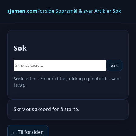
sjaman.com
Forside
Spørsmål & svar
Artikler
Søk
Søk
Søk
Søkte etter:
. Finner i tittel, utdrag og innhold – samt
i FAQ.
Skriv et søkeord for å starte.
← Til forsiden